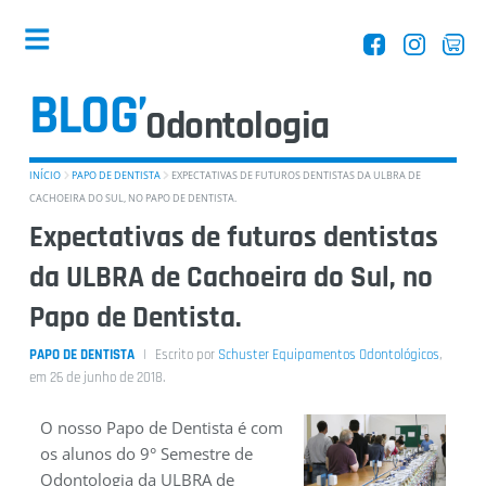
BLOG’
Dentistas
INÍCIO
PAPO DE DENTISTA
EXPECTATIVAS DE FUTUROS DENTISTAS DA ULBRA DE
CACHOEIRA DO SUL, NO PAPO DE DENTISTA.
Expectativas de futuros dentistas
da ULBRA de Cachoeira do Sul, no
Equipamentos
Papo de Dentista.
PAPO DE DENTISTA
Escrito por
Schuster Equipamentos Odontológicos
,
em 26 de
junho
de 2018.
O nosso Papo de Dentista é com
os alunos do 9° Semestre de
Entrevistas
Odontologia da ULBRA de