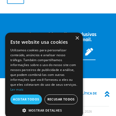
Receba conteúdos e dicas exclusivas
×
sobre odontologia no seu email.
Este website usa cookies
Utilizamos cookies para personalizar
conteúdo, anúncios e analisar nosso
tráfego. Também compartilhamos
informações sobre o uso do nosso site com
nossos parceiros de publicidade e análise,
que podem combiná-las com outras
informações que você forneceu a eles ou
que eles coletaram do uso de seus serviços.
Ler mais
INÍCIO
COLUNISTAS
SOBRE O BLOG
POLÍTICA DE
PRIVACIDADE
ACEITAR TODOS
RECUSAR TODOS
MOSTRAR DETALHES
© Schuster Equipamentos Odontológicos, 2026