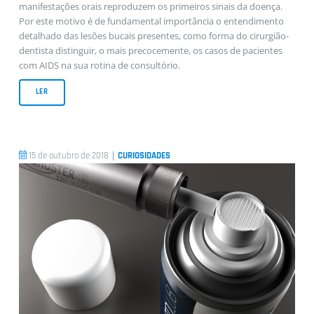
manifestações orais reproduzem os primeiros sinais da doença.
Por este motivo é de fundamental importância o entendimento
detalhado das lesões bucais presentes, como forma do cirurgião-
dentista distinguir, o mais precocemente, os casos de pacientes
com AIDS na sua rotina de consultório.
LER
|
15 de outubro de 2018
CURIOSIDADES