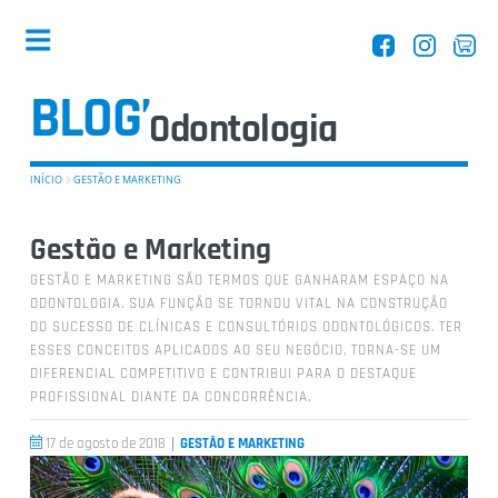
Odontologia
BLOG’
INÍCIO
GESTÃO E MARKETING
Dentistas
Gestão e Marketing
GESTÃO E MARKETING SÃO TERMOS QUE GANHARAM ESPAÇO NA
ODONTOLOGIA. SUA FUNÇÃO SE TORNOU VITAL NA CONSTRUÇÃO
DO SUCESSO DE CLÍNICAS E CONSULTÓRIOS ODONTOLÓGICOS. TER
ESSES CONCEITOS APLICADOS AO SEU NEGÓCIO, TORNA-SE UM
DIFERENCIAL COMPETITIVO E CONTRIBUI PARA O DESTAQUE
Equipamentos
PROFISSIONAL DIANTE DA CONCORRÊNCIA.
|
17 de agosto de 2018
GESTÃO E MARKETING