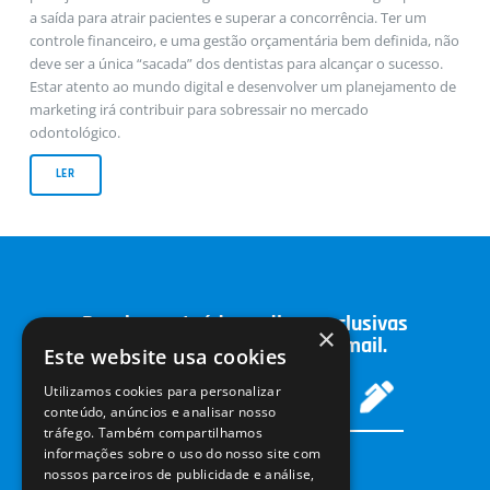
a saída para atrair pacientes e superar a concorrência. Ter um
controle financeiro, e uma gestão orçamentária bem definida, não
deve ser a única “sacada” dos dentistas para alcançar o sucesso.
Estar atento ao mundo digital e desenvolver um planejamento de
marketing irá contribuir para sobressair no mercado
odontológico.
LER
Receba conteúdos e dicas exclusivas
×
sobre odontologia no seu email.
Este website usa cookies
Utilizamos cookies para personalizar
conteúdo, anúncios e analisar nosso
tráfego. Também compartilhamos
informações sobre o uso do nosso site com
nossos parceiros de publicidade e análise,