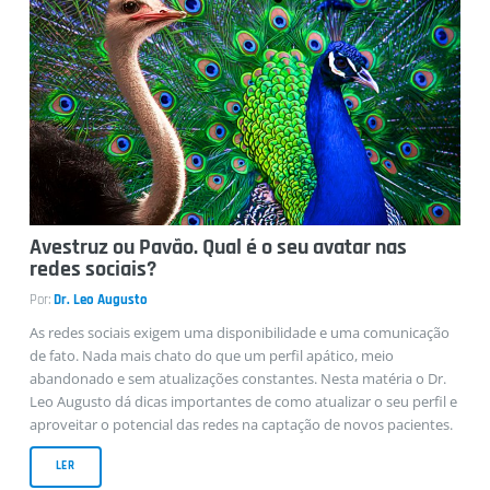
Entrevistas
Casos Clínicos
Avestruz ou Pavão. Qual é o seu avatar nas
redes sociais?
Por:
Dr. Leo Augusto
As redes sociais exigem uma disponibilidade e uma comunicação
de fato. Nada mais chato do que um perfil apático, meio
abandonado e sem atualizações constantes. Nesta matéria o Dr.
Leo Augusto dá dicas importantes de como atualizar o seu perfil e
aproveitar o potencial das redes na captação de novos pacientes.
LER