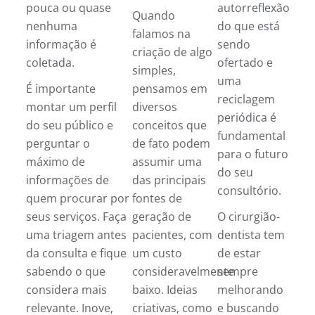
pouca ou quase
autorreflexão
Quando
nenhuma
do que está
falamos na
informação é
sendo
criação de algo
coletada.
ofertado e
simples,
uma
É importante
pensamos em
reciclagem
montar um perfil
diversos
periódica é
do seu público e
conceitos que
fundamental
perguntar o
de fato podem
para o futuro
máximo de
assumir uma
do seu
informações de
das principais
consultório.
quem procurar por
fontes de
seus serviços. Faça
geração de
O cirurgião-
uma triagem antes
pacientes, com
dentista tem
da consulta e fique
um custo
de estar
sabendo o que
consideravelmente
sempre
considera mais
baixo. Ideias
melhorando
relevante. Inove,
criativas, como
e buscando