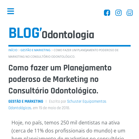
BLOG’
Dentistas
INÍCIO
GESTÃO E MARKETING
COMO FAZER UM PLANEJAMENTO PODEROSO DE
MARKETING NO CONSULTÓRIO ODONTOLÓGICO.
Como fazer um Planejamento
poderoso de Marketing no
Equipamentos
Consultório Odontológico.
GESTÃO E MARKETING
Escrito por
Schuster Equipamentos
Odontológicos
, em 19 de
maio
de 2018.
Hoje, no país, temos 250 mil dentistas na ativa
Entrevistas
(cerca de 11% dos profissionais do mundo) e um
bom planejamento de marketing no consultório