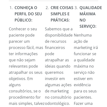
CONHEÇA O
CRIE COISAS
QUALIDADE
PERFIL DO SEU
SIMPLES E
MÁXIMA
PÚBLICO:
PRÁTICAS:
NO
SERVIÇO:
Conhecer o seu
Sabemos que a
paciente pode
disponibilidade
Nenhuma
parecer um
de recursos
ação de
processo fácil, mas
financeiros
marketing irá
ter informações
pode
funcionar se
que não sejam
atrapalhar as
a qualidade
relevantes pode
ideias quando
máxima no
atrapalhar os seus
queremos
serviço não
objetivos. Em
investir em
estiver em
alguns
algumas ações
evidência
consultórios, se o
de marketing
para os seus
procedimento for
no consultório
pacientes.
mais simples, talvez
odontológico.
Fazer uma