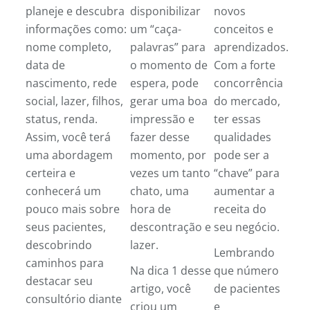
planeje e descubra
disponibilizar
novos
informações como:
um “caça-
conceitos e
nome completo,
palavras” para
aprendizados.
data de
o momento de
Com a forte
nascimento, rede
espera, pode
concorrência
social, lazer, filhos,
gerar uma boa
do mercado,
status, renda.
impressão e
ter essas
Assim, você terá
fazer desse
qualidades
uma abordagem
momento, por
pode ser a
certeira e
vezes um tanto
“chave” para
conhecerá um
chato, uma
aumentar a
pouco mais sobre
hora de
receita do
seus pacientes,
descontração e
seu negócio.
descobrindo
lazer.
Lembrando
caminhos para
Na dica 1 desse
que número
destacar seu
artigo, você
de pacientes
consultório diante
criou um
e