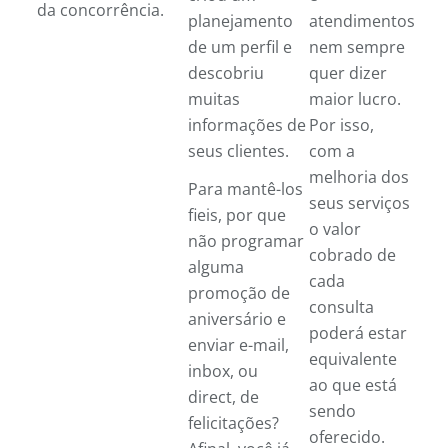
da concorrência.
planejamento
atendimentos
de um perfil e
nem sempre
descobriu
quer dizer
muitas
maior lucro.
informações de
Por isso,
seus clientes.
com a
melhoria dos
Para mantê-los
seus serviços
fieis, por que
o valor
não programar
cobrado de
alguma
cada
promoção de
consulta
aniversário e
poderá estar
enviar e-mail,
equivalente
inbox, ou
ao que está
direct, de
sendo
felicitações?
oferecido.