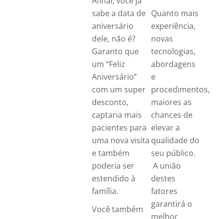
Afinal, você já
sabe a data de
Quanto mais
aniversário
experiência,
dele, não é?
novas
Garanto que
tecnologias,
um “Feliz
abordagens
Aniversário”
e
com um super
procedimentos,
desconto,
maiores as
captaria mais
chances de
pacientes para
elevar a
uma nova visita
qualidade do
e também
seu público.
poderia ser
A união
estendido à
destes
família.
fatores
garantirá o
Você também
melhor