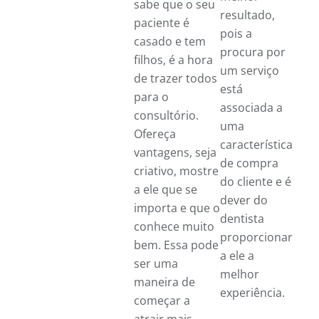
sabe que o seu
resultado,
paciente é
pois a
casado e tem
procura por
filhos, é a hora
um serviço
de trazer todos
está
para o
associada a
consultório.
uma
Ofereça
característica
vantagens, seja
de compra
criativo, mostre
do cliente e é
a ele que se
dever do
importa e que o
dentista
conhece muito
proporcionar
bem. Essa pode
a ele a
ser uma
melhor
maneira de
experiência.
começar a
atrair mais