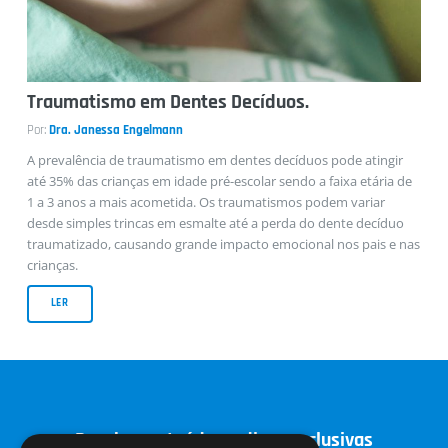
Entrevistas
Traumatismo em Dentes Decíduos.
Por:
Dra. Janessa Engelmann
A prevalência de traumatismo em dentes decíduos pode atingir
até 35% das crianças em idade pré-escolar sendo a faixa etária de
1 a 3 anos a mais acometida. Os traumatismos podem variar
desde simples trincas em esmalte até a perda do dente decíduo
Casos Clínicos
traumatizado, causando grande impacto emocional nos pais e nas
crianças.
LER
Receba conteúdos e dicas exclusivas