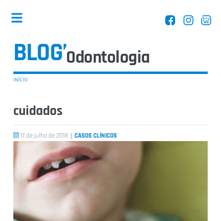
BLOG’
Odontologia
INÍCIO
cuidados
Dentistas
|
17 de julho de 2018
CASOS CLÍNICOS
Equipamentos