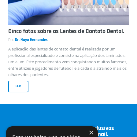
Entrevistas
Cinco fatos sobre as Lentes de Contato Dental.
Por:
Dr. Nayo Hernandes
A aplicação das lentes de contato dental é realizada por um
profissional especializado e consiste na aplicação dos laminados,
um a um. Este procedimento vem conquistando muitos famosos,
entre atrizes e jogadores de futebol, e a cada dia atraindo mais os
Casos Clínicos
olhares dos pacientes.
LER
Receba conteúdos e dicas exclusivas
×
sobre odontologia no seu email.