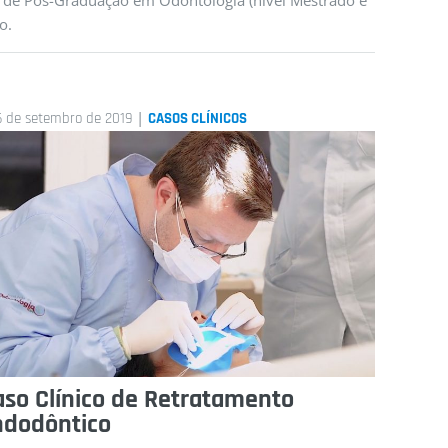
a de Pós-Graduação em Odontologia (nível Mestrado e
o.
icos
|
6 de setembro de 2019
CASOS CLÍNICOS
aso Clínico de Retratamento
ndodôntico