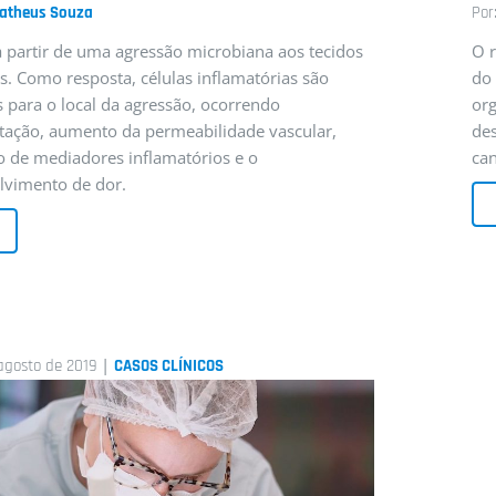
Matheus Souza
Por
 partir de uma agressão microbiana aos tecidos
O r
s. Como resposta, células inflamatórias são
do
 para o local da agressão, ocorrendo
or
atação, aumento da permeabilidade vascular,
de
o de mediadores inflamatórios e o
can
lvimento de dor.
|
agosto de 2019
CASOS CLÍNICOS