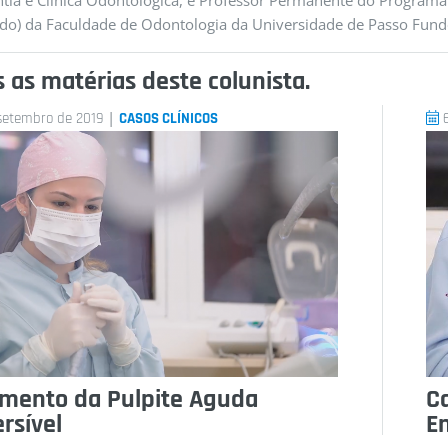
tia e Clínica Odontológica, e Professor Permanente do Program
do) da Faculdade de Odontologia da Universidade de Passo Fund
 as matérias deste colunista.
Casos Clín
|
setembro de 2019
CASOS CLÍNICOS
amento da Pulpite Aguda
C
ersível
E