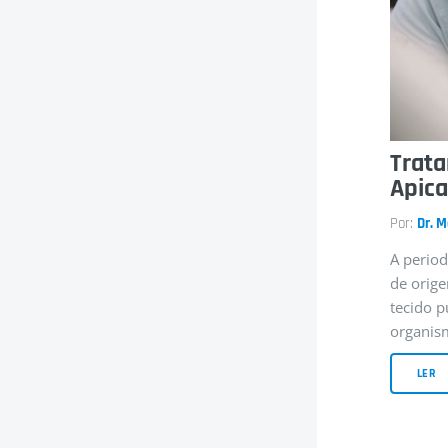
Trata
Apic
Por:
Dr. 
A period
de orige
tecido p
organism
LER