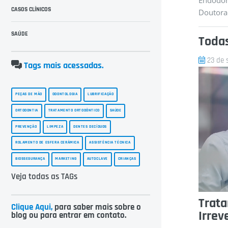
Endodon
CASOS CLÍNICOS
Doutora
SAÚDE
Todas
23 de 
Tags mais acessadas.
PEÇAS DE MÃO
ODONTOLOGIA
LUBRIFICAÇÃO
ORTODONTIA
TRATAMENTO ORTODÔNTICO
SAÚDE
PREVENÇÃO
LIMPEZA
DENTES DECÍDUOS
ROLAMENTO DE ESFERA CERÂMICA
ASSISTÊNCIA TÉCNICA
BIOSSEGURANÇA
MARKETING
AUTOCLAVE
CRIANÇAS
Veja todas as TAGs
Trat
Clique Aqui,
para saber mais sobre o
Irrev
blog ou para entrar em contato.