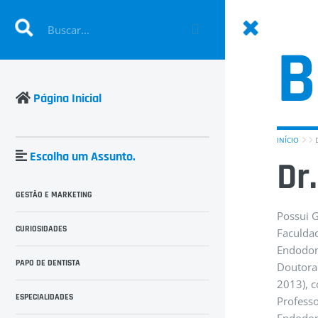
B
Página Inicial
INÍCIO
D
Escolha um Assunto.
Dr
GESTÃO E MARKETING
Possui 
CURIOSIDADES
Faculda
Endodont
PAPO DE DENTISTA
Doutorad
2013), c
ESPECIALIDADES
Professo