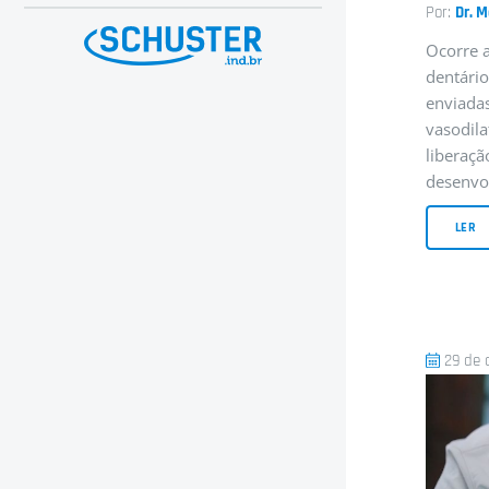
Por:
Dr. 
Ocorre a
dentário
enviadas
vasodil
liberaçã
desenvo
LER
29 de 