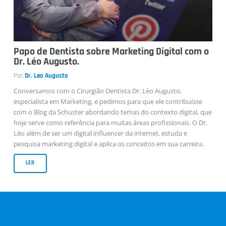
Entrevistas
Papo de Dentista sobre Marketing Digital com o
Dr. Léo Augusto.
Por:
Dr. Leo Augusto
Conversamos com o Cirurgião Dentista Dr. Léo Augusto,
especialista em Marketing, e pedimos para que ele contribuísse
com o Blog da Schuster abordando temas do contexto digital, que
Casos Clínicos
hoje serve como referência para muitas áreas profissionais. O Dr.
Léo além de ser um digital influencer da internet, estuda e
pesquisa marketing digital e aplica os conceitos em sua carreira.
LER