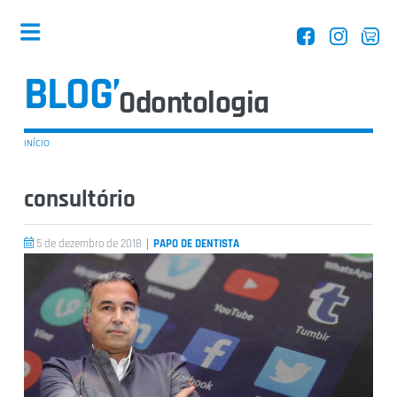
BLOG’
Odontologia
INÍCIO
consultório
Dentistas
|
5 de dezembro de 2018
PAPO DE DENTISTA
Equipamentos