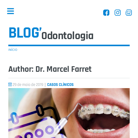
BLOG’
Dentistas
INÍCIO
Author:
Dr. Marcel Farret
Equipamentos
|
29 de maio de 2019
CASOS CLÍNICOS
Entrevistas