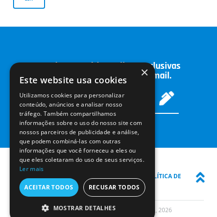
Receba conteúdos e dicas exclusivas
×
sobre odontologia no seu email.
Este website usa cookies
Utilizamos cookies para personalizar
conteúdo, anúncios e analisar nosso
tráfego. Também compartilhamos
informações sobre o uso do nosso site com
nossos parceiros de publicidade e análise,
que podem combiná-las com outras
informações que você forneceu a eles ou
que eles coletaram do uso de seus serviços.
Ler mais
INÍCIO
COLUNISTAS
SOBRE O BLOG
POLÍTICA DE
PRIVACIDADE
ACEITAR TODOS
RECUSAR TODOS
MOSTRAR DETALHES
© Schuster Equipamentos Odontológicos, 2026